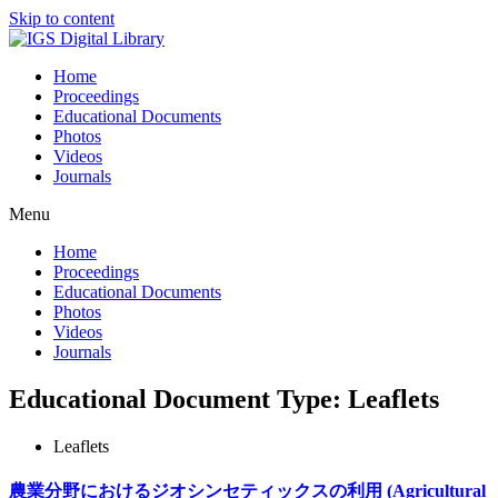
Skip to content
Home
Proceedings
Educational Documents
Photos
Videos
Journals
Menu
Home
Proceedings
Educational Documents
Photos
Videos
Journals
Educational Document Type: Leaflets
Leaflets
農業分野におけるジオシンセティックスの利用 (Agricultural