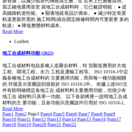
新替換，以減少或替代傳統填土層，在 世界上已廣被採用。
當正確地選用並安 裝地工合成材料時，它已被證明能： ● 提
高鐵路軌道性能。 ● 顯著地延長設計壽命。 ● 減少特定長度
軌道更新所需的 施工時間(或在固定維修時間內可更新更 多的
軌道） ● 降低整體材料成本。
Read More
Leaflets
地工合成材料功能 (2022)
地工合成材料包括多種人造聚合材料，特 別製造應用於大地
工程、環境工程、水力 工程及運輸工程等。 ISO 10318-1中定
義各種地工合成材料的 主要應用功能，而與每一種功能相關
的 符號及示意圖說則規範於 ISO 10318-2中。 依據上述ISO文
件有助明確標定各地工合 成材料料主要應用功能，但很少有
地工合 成材料只具單一功能。 以下各節將逐一說明地工合成
材料的主 要功能，且各功能示意圖說均引用於 ISO 10318-2。
Read More
Page
1
Page
2
Page
3
Page
4
Page
5
Page
6
Page
7
Page
8
Page
9
Page
10
Page
11
Page
12
Page
13
Page
14
Page
15
Page
16
Page
17
Page
18
Page
19
Page
20
Page
21
Page
22