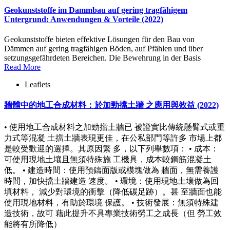
Geokunststoffe im Dammbau auf gering tragfähigem
Untergrund: Anwendungen & Vorteile (2022)
Geokunststoffe bieten effektive Lösungen für den Bau von
Dämmen auf gering tragfähigen Böden, auf Pfählen und über
setzungsgefährdeten Bereichen. Die Bewehrung in der Basis
Read More
Leaflets
牆體中的地工合成材料：於加勁擋土牆 之應用與效益 (2022)
• 使用地工合成材料之加勁擋土牆已 被證實比傳統懸臂式或重
力式等混凝 土擋土牆表現更佳，在公私部門等許多 市場上都
是較受歡迎的選擇。其原因繁 多，以下列舉數項： • 成本：
可使用現地土壤且無須特殊施 工機具，成本較鋼筋混凝土
低。 • 建造時間：使用預鑄面版或模塊做為 牆面，無需養護
時間，加快擋土牆建造 速度。 • 環境：使用現地土壤做為回
填材料， 減少對環境的衝擊（降低碳足跡）。甚 至牆面也能
使用現地材料，有助於環境 保護。 • 技術發展：無須特殊建
造技術，故可 藉此提升不具專業技術勞工之成長（但 勞工效
能將有所降低）