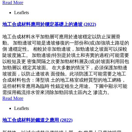
Read More
Leaflets
地工合成材料應用於穩定基礎上的邊坡 (2022)
地工合成材料水平加勁層可應用於邊坡穩定以防止深層滑
動。 加勁邊坡可能是邊坡修復的一部份和(或)加強填土路堤的
側 邊穩定性。 相較於非加勁邊坡，加勁邊坡之坡面可以採較
陡坡度施工。 加勁邊坡(特別是於填土和夯實的過程)可能需要
以較短及更 密集間隔之次要加勁材料層及(或)於坡面利用回包
加勁層以 穩定其坡面。 在大多數的情況下，必須保護加勁邊
坡坡面，以防止邊坡表 面侵蝕。此項防護工可能需要之地工
合成材料包含：薄型填 土的地工格室或輕質型的地工網格，
這些材料常應用為臨時 性錨定植生之用途。 下圖中顯示可能
需採用截流排水管來消除加勁回填土區內之 滲流力。
Read More
Leaflets
地工合成材料於鐵道之應用 (2022)